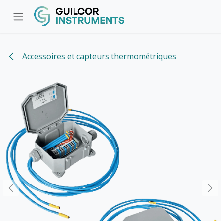
Se rendre au contenu
Accessoires et capteurs thermométriques